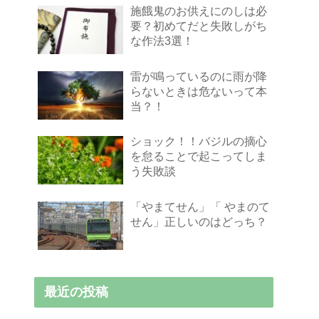
施餓鬼のお供えにのしは必
要？初めてだと失敗しがち
な作法3選！
雷が鳴っているのに雨が降
らないときは危ないって本
当？！
ショック！！バジルの摘心
を怠ることで起こってしま
う失敗談
「やまてせん」「 やまのて
せん」正しいのはどっち？
最近の投稿