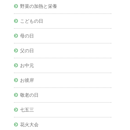
野菜の加熱と栄養
こどもの日
母の日
父の日
お中元
お彼岸
敬老の日
七五三
花火大会