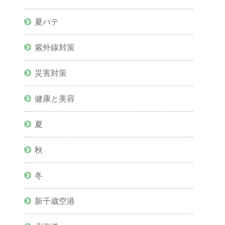
夏バテ
紫外線対策
災害対策
健康と美容
夏
秋
冬
新千歳空港